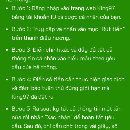
Bước 1: Đăng nhập vào trang web King97
bằng tài khoản ID cá cược cá nhân của bạn.
Bước 2: Truy cập và nhấn vào mục “Rút tiền”
trên thanh điều hướng.
Bước 3: Điền chính xác và đầy đủ tất cả
thông tin cá nhân vào biểu mẫu theo yêu
cầu của hệ thống.
Bước 4: Điền số tiền cần thực hiện giao dịch
và đảm bảo tuân thủ đúng giới hạn mà
King97 đã đặt ra.
Bước 5: Rà soát kỹ tất cả thông tin một lần
nữa rồi nhấn “Xác nhận” để hoàn tất yêu
cầu. Sau đó, chỉ cần chờ trong vài giây, số