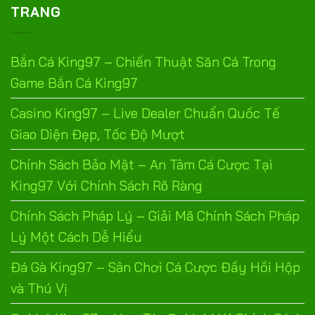
TRANG
Bắn Cá King97 – Chiến Thuật Săn Cá Trong
Game Bắn Cá King97
Casino King97 – Live Dealer Chuẩn Quốc Tế
Giao Diện Đẹp, Tốc Độ Mượt
Chính Sách Bảo Mật – An Tâm Cá Cược Tại
King97 Với Chính Sách Rõ Ràng
Chính Sách Pháp Lý – Giải Mã Chính Sách Pháp
Lý Một Cách Dễ Hiểu
Đá Gà King97 – Sân Chơi Cá Cược Đầy Hồi Hộp
và Thú Vị