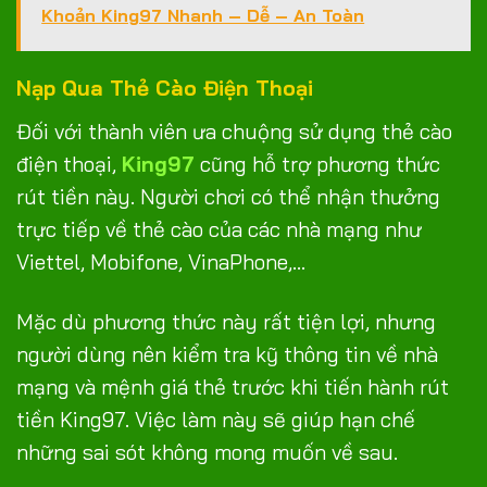
Khoản King97 Nhanh – Dễ – An Toàn
Nạp Qua Thẻ Cào Điện Thoại
Đối với thành viên ưa chuộng sử dụng thẻ cào
điện thoại,
King97
cũng hỗ trợ phương thức
rút tiền này. Người chơi có thể nhận thưởng
trực tiếp về thẻ cào của các nhà mạng như
Viettel, Mobifone, VinaPhone,…
Mặc dù phương thức này rất tiện lợi, nhưng
người dùng nên kiểm tra kỹ thông tin về nhà
mạng và mệnh giá thẻ trước khi tiến hành rút
tiền King97. Việc làm này sẽ giúp hạn chế
những sai sót không mong muốn về sau.