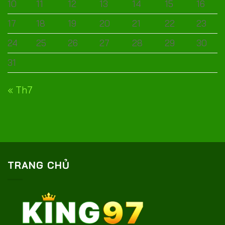
10
11
12
13
14
15
16
17
18
19
20
21
22
23
24
25
26
27
28
29
30
31
« Th7
TRANG CHỦ