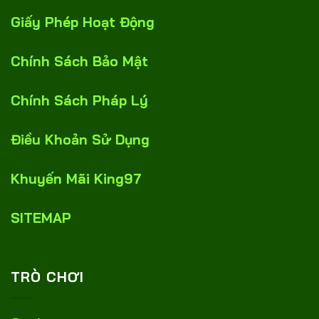
Giấy Phép Hoạt Động
Chính Sách Bảo Mật
Chính Sách Pháp Lý
Điều Khoản Sử Dụng
Khuyến Mãi King97
SITEMAP
TRÒ CHƠI