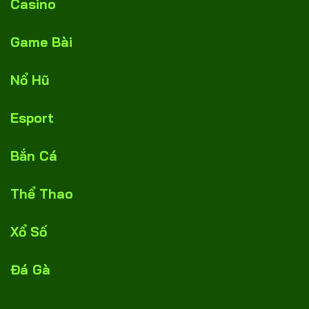
Casino
Game Bài
Nổ Hũ
Esport
Bắn Cá
Thể Thao
Xổ Số
Đá Gà