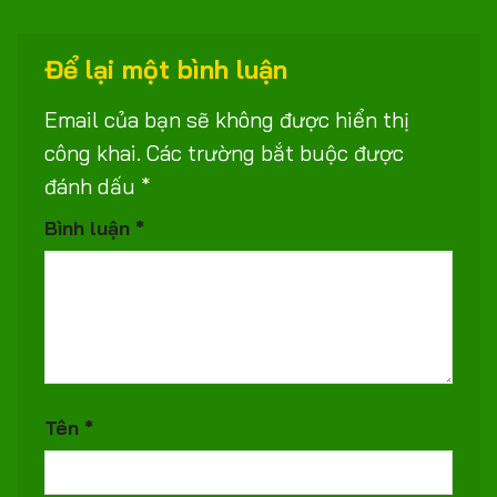
Để lại một bình luận
Email của bạn sẽ không được hiển thị
công khai.
Các trường bắt buộc được
đánh dấu
*
Bình luận
*
Tên
*