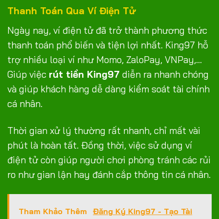
Thanh Toán Qua Ví Điện Tử
Ngày nay, ví điện tử đã trở thành phương thức
thanh toán phổ biến và tiện lợi nhất. King97 hỗ
trợ nhiều loại ví như Momo, ZaloPay, VNPay,…
Giúp việc
rút tiền King97
diễn ra nhanh chóng
và giúp khách hàng dễ dàng kiểm soát tài chính
cá nhân.
Thời gian xử lý thường rất nhanh, chỉ mất vài
phút là hoàn tất. Đồng thời, việc sử dụng ví
điện tử còn giúp người chơi phòng tránh các rủi
ro như gian lận hay đánh cắp thông tin cá nhân.
Tham Khảo Thêm
Đăng Ký King97 - Tạo Tài