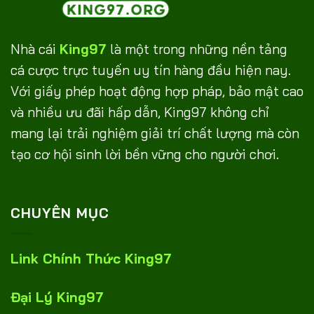
Nhà cái
King97
là một trong những nền tảng
cá cược trực tuyến uy tín hàng đầu hiện nay.
Với giấy phép hoạt động hợp pháp, bảo mật cao
và nhiều ưu đãi hấp dẫn, King97 không chỉ
mang lại trải nghiệm giải trí chất lượng mà còn
tạo cơ hội sinh lời bền vững cho người chơi.
CHUYÊN MỤC
Link Chính Thức King97
Đại Lý King97