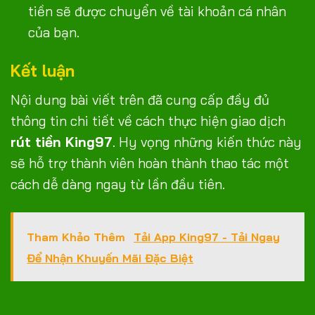
tiền sẽ được chuyển về tài khoản cá nhân
của bạn.
Kết luận
Nội dung bài viết trên đã cung cấp đầy đủ
thông tin chi tiết về cách thực hiện giao dịch
rút tiền King97
. Hy vọng những kiến thức này
sẽ hỗ trợ thành viên hoàn thành thao tác một
cách dễ dàng ngay từ lần đầu tiên.
Tham Khảo Thêm
Tải App King97 - Tải Ngay
Để Nhận Khuyến Mãi Đặc Biệt