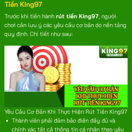
Tiền King97
Trước khi tiến hành
rút tiền King97
, người
chơi cần lưu ý các yêu cầu cơ bản do nền tảng
quy định. Chi tiết như sau:
Yêu Cầu Cơ Bản Khi Thực Hiện Rút Tiền King97
Thành viên phải đảm bảo điền đầy đủ và
chính xác tất cả thông tin cá nhân theo yêu