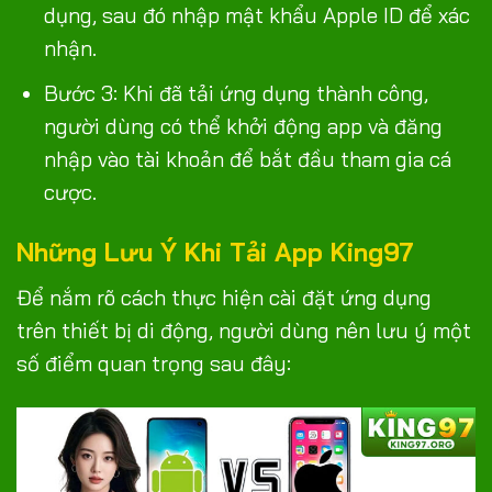
dụng, sau đó nhập mật khẩu Apple ID để xác
nhận.
Bước 3: Khi đã tải ứng dụng thành công,
người dùng có thể khởi động app và đăng
nhập vào tài khoản để bắt đầu tham gia cá
cược.
Những Lưu Ý Khi Tải App King97
Để nắm rõ cách thực hiện cài đặt ứng dụng
trên thiết bị di động, người dùng nên lưu ý một
số điểm quan trọng sau đây: