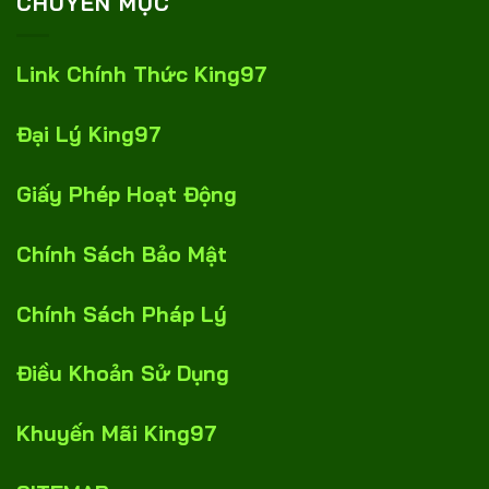
CHUYÊN MỤC
Link Chính Thức King97
Đại Lý King97
Giấy Phép Hoạt Động
Chính Sách Bảo Mật
Chính Sách Pháp Lý
Điều Khoản Sử Dụng
Khuyến Mãi King97