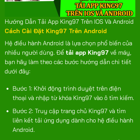
Hướng Dẫn Tải App King97 Trên IOS Và Android
Cách Cài Đặt King97 Trên Android
Hệ điều hành Android là lựa chọn phổ biến của
nhiều người dùng. Để
tải app King97
về máy,
bạn hãy làm theo các bước hướng dẫn chi tiết
dưới đây:
Bước 1: Khởi động trình duyệt trên điện
thoại và nhập từ khóa King97 vào ô tìm kiếm.
Bước 2: Truy cập trang chủ King97 và tìm
liên kết tải ứng dụng dành cho hệ điều hành
Android.