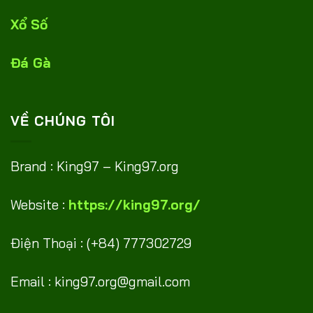
Xổ Số
Đá Gà
VỀ CHÚNG TÔI
Brand : King97 – King97.org
Website :
https://king97.org/
Điện Thoại :
(+84) 777302729
Email :
king97.org@gmail.com