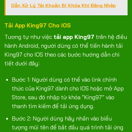
Dẫn Xử Lý Tài Khoản Bị Khóa Khi Đăng Nhập
Tải App King97 Cho IOS
Tương tự như việc
tải app King97
trên hệ điều
hành Android, người dùng có thể tiến hành tải
King97 cho IOS theo các bước hướng dẫn chi
tiết dưới đây:
Bước 1: Người dùng có thể vào link chính
thức của King97 dành cho IOS hoặc mở App
Store, sau đó nhập từ khóa “King97” vào
thanh tìm kiếm để tải ứng dụng.
Bước 2: Người dùng hãy nhấn vào biểu
tượng mũi tên để bắt đầu quá trình tải ứng