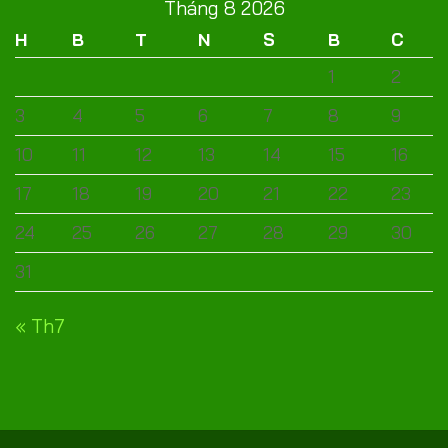
Tháng 8 2026
H
B
T
N
S
B
C
1
2
3
4
5
6
7
8
9
10
11
12
13
14
15
16
17
18
19
20
21
22
23
24
25
26
27
28
29
30
31
« Th7