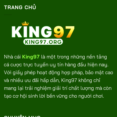
TRANG CHỦ
Nhà cái
King97
là một trong những nền tảng
cá cược trực tuyến uy tín hàng đầu hiện nay.
Với giấy phép hoạt động hợp pháp, bảo mật cao
và nhiều ưu đãi hấp dẫn, King97 không chỉ
mang lại trải nghiệm giải trí chất lượng mà còn
tạo cơ hội sinh lời bền vững cho người chơi.