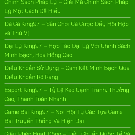
Chính Sách Pháp Lý – Giải Mã Chính Sách Pháp
Lý Một Cách Dễ Hiểu
Đá Gà King97 – Sân Chơi Cá Cược Đầy Hồi Hộp
và Thú Vị
Đại Lý King97 – Hợp Tác Đại Lý Với Chính Sách
Minh Bạch, Hoa Hồng Cao
Điều Khoản Sử Dụng – Cam Kết Minh Bạch Qua
Điều Khoản Rõ Ràng
Esport King97 – Tỷ Lệ Kèo Cạnh Tranh, Thưởng
Cao, Thanh Toán Nhanh
Game Bài King97 – Nơi Hội Tụ Các Tựa Game
Bài Truyền Thống Và Hiện Đại
Giấy Phép Hoạt Động – Tiêu Chuẩn Quốc Tế Và