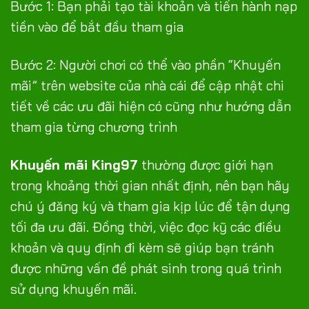
Bước 1: Bạn phải tạo tài khoản và tiến hành nạp
tiền vào để bắt đầu tham gia
Bước 2: Người chơi có thể vào phần “Khuyến
mãi” trên website của nhà cái để cập nhật chi
tiết về các ưu đãi hiện có cũng như hướng dẫn
tham gia từng chương trình
Khuyến mãi King97
thường được giới hạn
trong khoảng thời gian nhất định, nên bạn hãy
chú ý đăng ký và tham gia kịp lúc để tận dụng
tối đa ưu đãi. Đồng thời, việc đọc kỹ các điều
khoản và quy định đi kèm sẽ giúp bạn tránh
được những vấn đề phát sinh trong quá trình
sử dụng khuyến mãi.