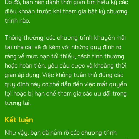
Do đó, bạn nên dành thời gian tìm hiểu kỹ các
điều khoản trước khi tham gia bất kỳ chương
trình nào.
Thông thường, các chương trình khuyến mãi
tại nhà cái sẽ đi kèm với những quy định rõ
ràng về mức nạp tối thiểu, cách tính thưởng
hoặc hoàn tiền, yêu cầu cược và khoảng thời
gian áp dụng. Việc không tuân thủ đúng các
quy định này có thể dẫn đến việc mất quyền
lợi hoặc bị hạn chế tham gia các ưu đãi trong
tương lai.
Kết luận
Như vậy, bạn đã nắm rõ các chương trình