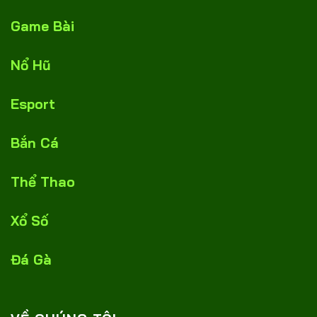
Game Bài
Nổ Hũ
Esport
Bắn Cá
Thể Thao
Xổ Số
Đá Gà