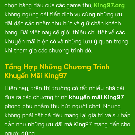
chọn hàng đầu của các game thủ,
King97.org
không ngừng cải tiến dịch vụ cùng những ưu
đãi đặc sắc nhằm thu hút và giữ chân khách
hàng. Bài viết này sẽ giới thiệu chi tiết về các
khuyến mãi hiện có và những lưu ý quan trọng
khi tham gia các chương trình đó.
Tổng Hợp Những Chương Trình
Khuyến Mãi King97
Hiện nay, trên thị trường có rất nhiều nhà cái
đưa ra các chương trình
khuyến mãi King97
phong phú nhằm thu hút người chơi. Nhưng
không phải tất cả đều mang lại giá trị và sự hấp
dẫn như những ưu đãi mà King97 mang đến cho
người dùng.