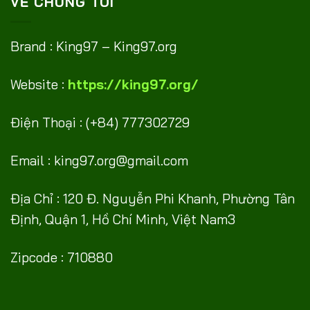
VỀ CHÚNG TÔI
Brand : King97 – King97.org
Website :
https://king97.org/
Điện Thoại :
(+84) 777302729
Email :
king97.org@gmail.com
Địa Chỉ :
120 Đ. Nguyễn Phi Khanh, Phường Tân
Định, Quận 1, Hồ Chí Minh, Việt Nam3
Zipcode : 710880