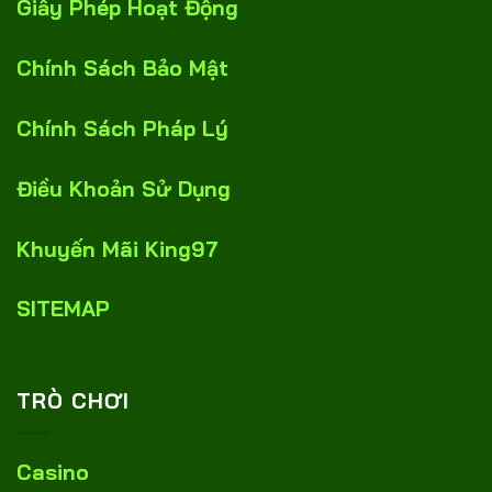
Giấy Phép Hoạt Động
Chính Sách Bảo Mật
Chính Sách Pháp Lý
Điều Khoản Sử Dụng
Khuyến Mãi King97
SITEMAP
TRÒ CHƠI
Casino